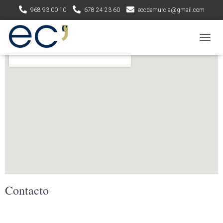
968 93 00 10
678 24 23 60
eccdemurcia@gmail.com
C
A
M
B
I
A
R
M
O
D
O
D
E
N
A
Contacto
V
E
G
A