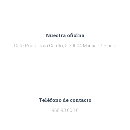
C
I
Ó
N
Nuestra oficina
Calle Poeta Jara Carrillo, 5 30004 Murcia 1ª Planta
Teléfono de contacto
968 93 00 10